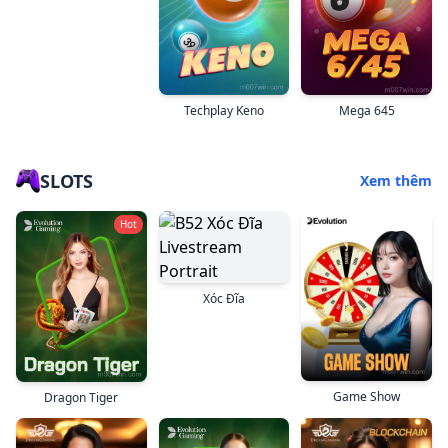
Techplay Keno
Mega 645
SLOTS
Xem thêm
Hot
Xóc Đĩa
Game Show
Dragon Tiger