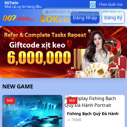
007win
🌐
Chọn Quốc Gia
Nhà cái uy tín hàng đầu
Đăng Nhập
Đăng Ký
💸
29/06/2026 Ph*** nhan thuong 250,000 VND 🎁
NEW GAME
Mới
Mới
Fishing Bạch Quỷ Đà Hành
75000