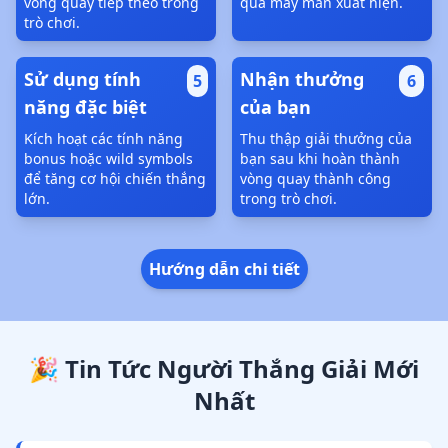
vòng quay tiếp theo trong
quả may mắn xuất hiện.
trò chơi.
Sử dụng tính
Nhận thưởng
5
6
năng đặc biệt
của bạn
Kích hoạt các tính năng
Thu thập giải thưởng của
bonus hoặc wild symbols
bạn sau khi hoàn thành
để tăng cơ hội chiến thắng
vòng quay thành công
lớn.
trong trò chơi.
Hướng dẫn chi tiết
🎉 Tin Tức Người Thắng Giải Mới
Nhất