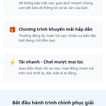
29/06/2026 Luu*** rut tien thanh cong 4,300,000 VND 💸
Hệ thống bảo mật cao, giao dịch nhanh chóng,
29/06/2026 Dan*** rut tien thanh cong 4,000,000 VND ✅
cam kết bảo vệ thông tin và tài sản của bạn.
29/06/2026 DoQ*** nhan thuong 450,000 VND 🎉
29/06/2026 Dang*** rut tien thanh cong 1,950,000 VND 🏦
29/06/2026 Di*** nhan hoan tra 150,000 VND 🔄
🎁
29/06/2026 Cao*** nhan thuong 1,000,000 VND 🎁
Chương trình khuyến mãi hấp dẫn
29/06/2026 Luon*** nhan thuong 1,000,000 VND 🎉
Thưởng đăng ký, hoàn trả cao, nhiều sự kiện đặc
29/06/2026 Dao*** no hu 35,000,000 VND 🚀
biệt đang chờ đón bạn.
29/06/2026 Phan*** nhan hoan tra 650,000 VND 💵
29/06/2026 PhanD*** nhan thuong 850,000 VND 🎉
29/06/2026 Huy*** nhan hoan tra 350,000 VND 🔄
⚡
Tải nhanh - Chơi mượt mọi lúc
29/06/2026 CaoK*** no hu 29,000,000 VND 🚀
29/06/2026 LeY*** no hu 52,500,000 VND 🎰
Giao diện được tối ưu hóa, hoạt động mượt mà
trên mọi thiết bị, đặc biệt là di động.
29/06/2026 LeM*** no hu 53,500,000 VND 🚀
29/06/2026 Huyn*** no hu 10,000,000 VND 🎰
29/06/2026 Hoa*** thang lon 1,000,000 VND 🏆
29/06/2026 HoH*** thang lon 1,600,000 VND 🏆
29/06/2026 PhanDa*** rut tien thanh cong 3,550,000 VND 
Bắt đầu hành trình chinh phục giải
29/06/2026 Tru*** nhan thuong 250,000 VND 🎉