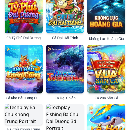
Cá Tỷ Phú Đại Dương
Cá Đại Hải Trình
Không Lực Hoàng Gia
Cá Kho Báu Long Cung
Cá Đại Chiến
Cá Vua Săn Cá
Bá Chủ Không Trùng