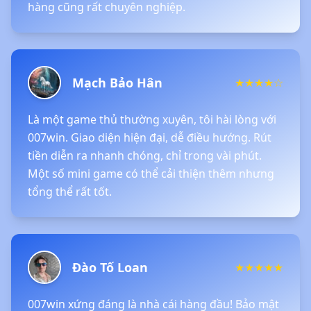
hàng cũng rất chuyên nghiệp.
Mạch Bảo Hân
★★★★☆
Là một game thủ thường xuyên, tôi hài lòng với
007win. Giao diện hiện đại, dễ điều hướng. Rút
tiền diễn ra nhanh chóng, chỉ trong vài phút.
Một số mini game có thể cải thiện thêm nhưng
tổng thể rất tốt.
Đào Tố Loan
★★★★★
007win xứng đáng là nhà cái hàng đầu! Bảo mật