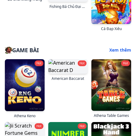
Fishing Bá Chủ Đại Dương
Cá Đạp Xiêu
GAME BÀI
Xem thêm
Hot
Hot
Hot
American Baccarat
Athena Table Games
Athena Keno
Hot
Hot