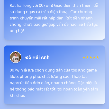
Rất hài lòng với 007win! Giao diện thân thiện, dễ
sử dụng ngay cả trên điện thoại. Các chương
trình khuyến mãi rất hấp dẫn. Rút tiền nhanh
chóng, chưa bao giờ gặp vấn đề nào. Sẽ tiếp tục
ủng hộ!
Đỗ Hải Anh
★★★★★
007win là lựa chọn đúng đắn của tôi! Kho game
Slots phong phú, chất lượng cao. Thao tác
nạp/rút tiền đơn giản, nhanh chóng. Đặc biệt là
hệ thống bảo mật rất tốt, tôi hoàn toàn yên tâm
khi chơi.