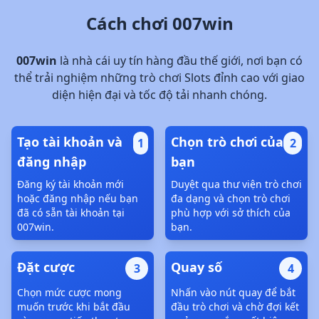
Cách chơi 007win
007win
là nhà cái uy tín hàng đầu thế giới, nơi bạn có
thể trải nghiệm những trò chơi Slots đỉnh cao với giao
diện hiện đại và tốc độ tải nhanh chóng.
Tạo tài khoản và
Chọn trò chơi của
1
2
đăng nhập
bạn
Đăng ký tài khoản mới
Duyệt qua thư viện trò chơi
hoặc đăng nhập nếu bạn
đa dạng và chọn trò chơi
đã có sẵn tài khoản tại
phù hợp với sở thích của
007win.
bạn.
Đặt cược
Quay số
3
4
Chọn mức cược mong
Nhấn vào nút quay để bắt
muốn trước khi bắt đầu
đầu trò chơi và chờ đợi kết