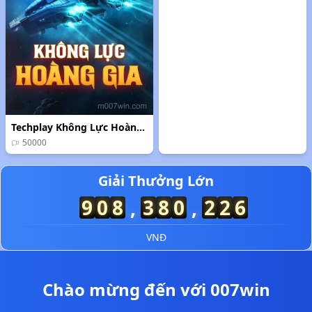
Techplay Không Lực Hoàng Gia Portrait
50000
29/06/2026 Hu*** rut tien thanh cong 7,750,000 VND ✅
Giải Thưởng Lớn
29/06/2026 Bu*** thang lon 3,800,000 VND 🏆
9
0
8
,
3
6
9
,
7
0
8
29/06/2026 Ph*** nhan thuong 250,000 VND 🎁
29/06/2026 Le*** nhan hoan tra 400,000 VND 🎊
VNĐ
29/06/2026 Tr*** no hu 24,000,000 VND 🎰
29/06/2026 Tri*** no hu 28,000,000 VND 🎰
29/06/2026 Vo*** nhan hoan tra 550,000 VND 💵
Chào mừng đến với 007win
29/06/2026 Ng*** rut tien thanh cong 8,500,000 VND ✅
29/06/2026 Ly*** rut tien thanh cong 7,450,000 VND 💸